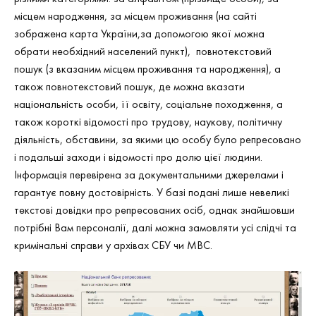
місцем народження, за місцем проживання (на сайті
зображена карта України,за допомогою якої можна
обрати необхідний населений пункт), повнотекстовий
пошук (з вказаним місцем проживання та народження), а
також повнотекстовий пошук, де можна вказати
національність особи, її освіту, соціальне походження, а
також короткі відомості про трудову, наукову, політичну
діяльність, обставини, за якими цю особу було репресовано
і подальші заходи і відомості про долю цієї людини.
Інформація перевірена за документальними джерелами і
гарантує повну достовірність. У базі подані лише невеликі
текстові довідки про репресованих осіб, однак знайшовши
потрібні Вам персоналії, далі можна замовляти усі слідчі та
кримінальні справи у архівах СБУ чи МВС.