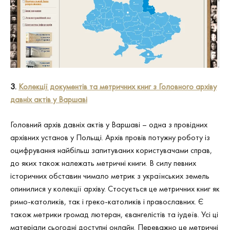
3.
Колекції документів та метричних книг з Головного архіву
давніх актів у Варшаві
Головний архів давніх актів у Варшаві – одна з провідних
архівних установ у Польщі. Архів провів потужну роботу із
оцифрування найбільш запитуваних користувачами справ,
до яких також належать метричні книги. В силу певних
історичних обставин чимало метрик з українських земель
опинилися у колекції архіву. Стосується це метричних книг як
римо-католиків, так і греко-католиків і православних. Є
також метрики громад лютеран, євангелістів та іудеїв. Усі ці
матеріали сьогодні доступні онлайн. Переважно це метричні