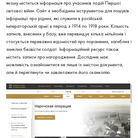
якому міститься інформація про учасників подій Першої
світової війни. Сайт є необхідним інструментом для пошуків
інформації про рідних, які служили в російській
імператорській армії в період з 1914 по 1918 роки. Кількість
записів, внесених у базу, вже перевищує кілька мільйонів і
стосується переважно відомостей про поранених, загиблих і
зниклих безвісти солдат. Інформаційний ресурс також
містить записи про нагородження. Дослідник має
можливість ознайомитися не лише із змістом документа,
але й переглянути чи завантажити його сканкопію.