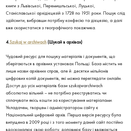
книги з Львівської, Перемишльської, Луцької,
Станіславської архідієцезій з 1728 по 1951 роки. Пошук слід
здійснити, вибравши потрібну конфесію та дієцезію, а далі
вже скористатися з географічного покажчика.
4.
Szukaj
w
archiwach
(Шукай в архівах)
Чудовий ресурс для пошуку матеріалів і документів, що
зберігаються в архівних установах Польщі. База містить не
лише назви архівних справ, але й десятки мільйонів
цифрових копій документів, які можна переглядати онлайн.
Доступ до усіх матеріалів бази szukajwarchiwach
абсолютно вільний – не потрібно реєструватись чи
сплачувати якісь кошти за користування матеріалами.
Укладачем, творцем і адміністратором сайту є
Національний цифровий архів. Перша версія ресурсу була
випущена в 2009 році і з того моменту даний сайт постійно
вдосконалює свою роботу, доповнює базу і вважається