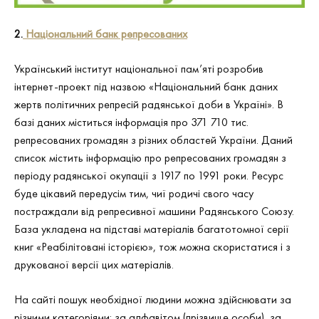
2.
Національний банк репресованих
Український інститут національної пам’яті розробив
інтернет-проект під назвою «Національний банк даних
жертв політичних репресій радянської доби в Україні». В
базі даних міститься інформація про 371 710 тис.
репресованих громадян з різних областей України. Даний
список містить інформацію про репресованих громадян з
періоду радянської окупації з 1917 по 1991 роки. Ресурс
буде цікавий передусім тим, чиї родичі свого часу
постраждали від репресивної машини Радянського Союзу.
База укладена на підставі матеріалів багатотомної серії
книг «Реабілітовані історією», тож можна скористатися і з
друкованої версії цих матеріалів.
На сайті пошук необхідної людини можна здійснювати за
різними категоріями: за алфавітом (прізвище особи), за