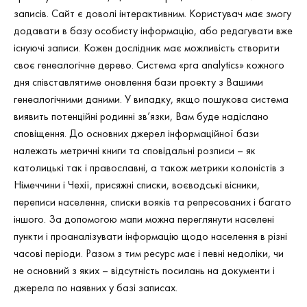
записів. Сайт є доволі інтерактивним. Користувач має змогу
додавати в базу особисту інформацію, або редагувати вже
існуючі записи. Кожен дослідник має можливість створити
своє генеалогічне дерево. Система «pra analytics» кожного
дня співставлятиме оновлення бази проекту з Вашими
генеалогічними даними. У випадку, якщо пошукова система
виявить потенційні родинні зв’язки, Вам буде надіслано
сповіщення. До основних джерел інформаційної бази
належать метричні книги та сповідальні розписи – як
католицькі так і православні, а також метрики колоністів з
Німеччини і Чехії, присяжні списки, воєводські вісники,
переписи населення, списки вояків та репресованих і багато
іншого. За допомогою мапи можна переглянути населені
пункти і проаналізувати інформацію щодо населення в різні
часові періоди. Разом з тим ресурс має і певні недоліки, чи
не основний з яких – відсутність посилань на документи і
джерела по наявних у базі записах.