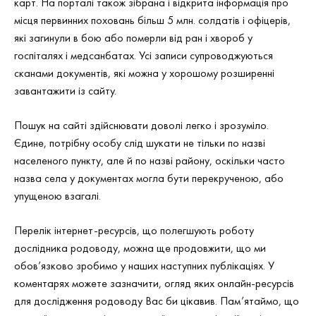
карт. На порталі також зібрана і відкрита інформація про
місця первинних поховань більш 5 млн. солдатів і офіцерів,
які загинули в бою або померли від ран і хвороб у
госпіталях і медсанбатах. Усі записи супроводжуються
сканами документів, які можна у хорошому розширенні
завантажити із сайту.
Пошук на сайті здійснювати доволі легко і зрозуміло.
Єдине, потрібну особу слід шукати не тільки по назві
населеного пункту, але й по назві району, оскільки часто
назва села у документах могла бути перекрученою, або
упущеною взагалі.
Перелік інтернет-ресурсів, що полегшують роботу
дослідника родоводу, можна ще продовжити, що ми
обов’язково зробимо у наших наступних публікаціях. У
коментарях можете зазначити, огляд яких онлайн-ресурсів
для дослідження родоводу Вас би цікавив. Пам’ятаймо, що