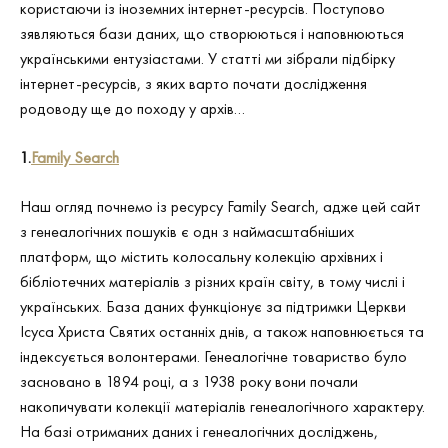
користаючи із іноземних інтернет-ресурсів. Поступово
зявляються бази даних, що створюються і наповнюються
українськими ентузіастами. У статті ми зібрали підбірку
інтернет-ресурсів, з яких варто почати дослідження
родоводу ще до походу у архів…
1.
Family
Search
Наш огляд почнемо із ресурсу Family Search, адже цей сайт
з генеалогічних пошуків є одн з наймасштабніших
платформ, що містить колосальну колекцію архівних і
бібліотечних матеріалів з різних країн світу, в тому числі і
українських. База даних функціонує за підтримки Церкви
Ісуса Христа Святих останніх днів, а також наповнюється та
індексується волонтерами. Генеалогічне товариство було
засновано в 1894 році, а з 1938 року вони почали
накопичувати колекції матеріалів генеалогічного характеру.
На базі отриманих даних і генеалогічних досліджень,