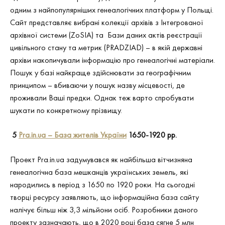
одним з найпопулярніших генеалогічних платформ у Польщі.
Сайт представляє вибрані колекції архівів з Інтегрованої
архівної системи (ZoSIA) та Бази даних актів реєстрації
цивільного стану та метрик (PRADZIAD) – в якій державні
архіви накопичували інформацію про генеалогічні матеріали.
Пошук у базі найкраще здійснювати за географічним
принципом – вбиваючи у пошук назву місцевості, де
проживали Ваші предки. Однак теж варто спробувати
шукати по конкретному прізвищу.
5
Pra
.
in
.
ua
– База жителів України
1650-1920 рр.
Проект Pra.in.ua задумувався як найбільша вітчизняна
генеалогічна база мешканців українських земель, які
народились в період з 1650 по 1920 роки. На сьогодні
творці ресурсу заявляють, що інформаційна база сайту
налічує більш ніж 3,3 мільйони осіб. Розробники даного
проекту зазначають, що в 2020 році база сягне 5 млн