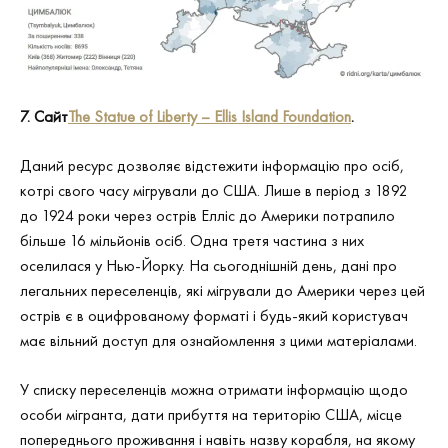
7. С
айт
The Statue of Liberty – Ellis Island Foundation
.
Даний ресурс дозволяє відстежити інформацію про осіб,
котрі свого часу мігрували до США. Лише в період з 1892
до 1924 роки через острів Елліс до Америки потрапило
більше 16 мільйонів осіб. Одна третя частина з них
оселилася у Нью-Йорку. На сьогоднішній день, дані про
легальних переселенців, які мігрували до Америки через цей
острів є в оцифрованому форматі і будь-який користувач
має вільний доступ для ознайомлення з цими матеріалами.
У списку переселенців можна отримати інформацію щодо
особи мігранта, дати прибуття на територію США, місце
попереднього проживання і навіть назву корабля, на якому