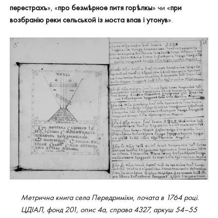
перестрахъ
», «
про безм
ѣрное питя горѣлкы
» чи «
при
возбранію реки сельськой із моста впав і утонув
».
Метрична книга села Передриміхи, почата в 1764 році.
ЦДІАЛ, фонд 201, опис 4а, справа 4327, аркуш 54–55