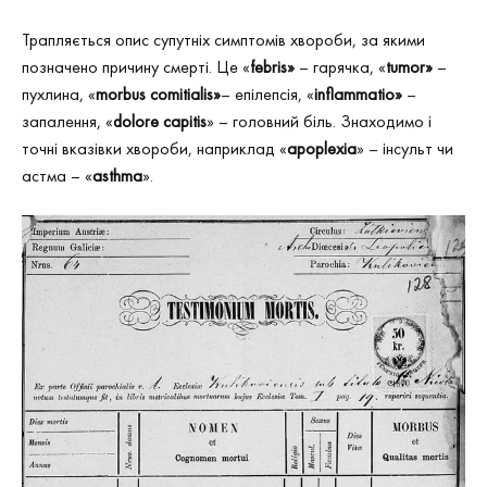
Трапляється опис супутніх симптомів хвороби, за якими
позначено причину смерті. Це «
f
ebris»
– гарячка, «
t
umor»
–
пухлина, «
m
orbus comitialis»
– епілепсія, «
i
nflammatio»
–
запалення, «
dolore
capitis
» – головний біль. Знаходимо і
точні вказівки хвороби, наприклад «
apoplexia
» – інсульт чи
астма – «
asthma
».