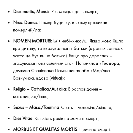
Dies mortis, Mensis
: Рік, місяць і день смерті;
Nrus
.
Domus
:
Номер будинку, в якому проживав
померлий/ла;
NOMEN MORTURI
:
Ім’я небіжчика/ці. Якщо мова йшла
про дитину, то вказувалися її батьки (в ранніх записах
часто це був лише батько). Якщо про дорослих –
згадувався їхній сімейний стан. Наприклад «Теодора,
дружина Станіслава Павлишина» або «Мар’яна
Вовкуниха, вдова (
vidua
)»;
Religio
–
Catholica
/
Aut
alia
: Віросповідання –
католицьке/інше;
Sexus
–
Masc
./
Foemina
: Стать – чоловіча/жіноча;
Dies
Vitae
: Кількість років на момент смерті;
MORBUS ET QUALITAS MORTIS
: Причина смерті.