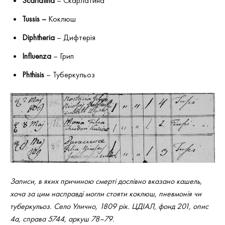
Scarlatina
– Скарлатина
Tussis –
Коклюш
Diphtheria
– Дифтерія
Influenza
– Грип
Phthisis
– Туберкульоз
Записи, в яких причиною смерті дослівно вказано кашель,
хоча за цим насправді могли стояти коклюш, пневмонія чи
туберкульоз. Село Улично, 1809 рік. ЦДІАЛ, фонд 201, опис
4а, справа 5744, аркуш 78–79.