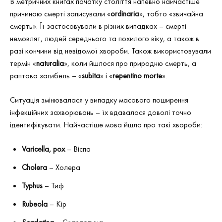
В метричних книгах початку століття напевно найчастіше
причиною смерті записували «
ordinaria
», тобто «звичайна
смерть». Її застосовували в різних випадках – смерті
немовлят, людей середнього та похилого віку, а також в
разі кончини від невідомої хвороби. Також використовували
термін «
n
aturalia
», коли йшлося про природню смерть, а
раптова загибель – «
s
ubita
» і «
repentino
morte
».
Ситуація змінювалася у випадку масового поширення
інфекційних захворювань – їх вдавалося доволі точно
ідентифікувати. Найчастіше мова йшла про такі хвороби:
Varicella
,
pox
– Віспа
Cholera
– Холера
Typhus
– Тиф
Rubeola
– Кір