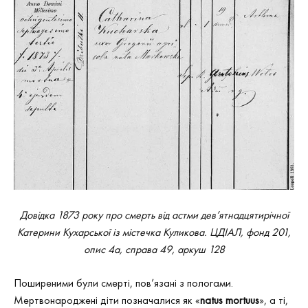
Довідка 1873 року про смерть від астми дев’ятнадцятирічної
Катерини Кухарської із містечка Куликова. ЦДІАЛ, фонд 201,
опис 4а, справа 49, аркуш 128
Поширеними були смерті, пов’язані з пологами.
Мертвонароджені діти позначалися як «
n
atus mortuus
», а ті,