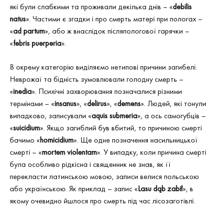
які були слабкими та проживали декілька днів – «
d
ebilis
natus
». Частими є згадки і про смерть матері при пологах –
«
a
d partum
», або ж внаслідок післяпологової гарячки –
«
f
ebris puerperia
».
В окрему категорію виділяємо нетипові причини загибелі.
Неврожаї та бідність зумовлювали голодну смерть –
«
inedia
». Психічні захворювання позначалися різними
термінами – «
insanus
», «
delirus
», «
demens
». Людей, які тонули
випадково, записували «
a
quis submeria
», а ось самогубців –
«
suicidium
». Якщо загиблий був вбитий, то причиною смерті
бачимо «
homicidium
». Ще одне позначення насильницької
смерті – «
mortem violentam
». У випадку, коли причина смерті
була особливо рідкісна і священник не знав, як її
перекласти латинською мовою, записи велися польською
або українською. Як приклад – запис «
Lasu
d
ą
b
zabi
ł
», в
якому очевидно йшлося про смерть під час лісозаготівлі.