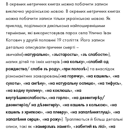
В окремих метричних книгах можна побачити записи
виключно українською мовою. В окремих метричних книгах
можна побачити записи тільки українською мовою. Як
приклад, поділимося декількома найпоширенішими
термінами, які використовував парох села Улично Іван
Котович у другій половині 19 століття. Його записи
детально описували причини смерті –
звичайні(«
натурально
», «
з
ъстаросты
», «
з
ъ слабости
»),
малих дітей та їхніх матерів («
на кольку
»,«
слабий од
рождества
/
слабе зъ роду
»,«
при полозѣ
») та внаслідок
різноманітних захворювань(«
на горячку
», «
на кашель
», «
на
сухот
ы
», «
на ангѣну
», «
на натуральну оспицю
», «
на тифус
ъ
»,
«
на водну пухлину
», «
на коклюш
ъ
», «
на
внутрѣшнюслабость
»,«
на горло
», «
на дезентирѣу
/
дезентерїа/ на дѣзентеріу
», «
на кашель з колькою
», «
на
кашель з хрипкою
», «
на плевру
», «
на запалѣннятлущі
», «
на
запалѣння серця
», «
на рожу
»). Трапляються й більш детальні
описи, такі як «
замерзъвъ заметі
», «
забитий въ лісі
», «
на