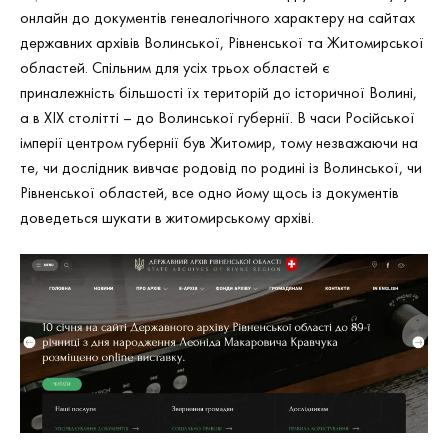
онлайн до документів генеалогічного характеру на сайтах
державних архівів Волинської, Рівненської та Житомирської
областей. Спільним для усіх трьох областей є
приналежність більшості їх територій до історичної Волині,
а в ХІХ столітті – до Волинської губернії. В часи Російської
імперії центром губернії був Житомир, тому незважаючи на
те, чи дослідник вивчає родовід по родині із Волинської, чи
Рівненської областей, все одно йому щось із документів
доведеться шукати в житомирському архіві.