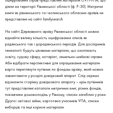
оцифрованих справ представлені матеріали ОУН-УПА, що
діяли на території Рівненської області (ф. Р-30). Метричні
книги як рівненського та і волинського обласних архівів не
представлені на сайті familysearch.
На сайті Державного архіву Рівненської області можна
віднайти велику кількість оцифрованих описів як
радянського так і дорадянського періодів. Для дослідників
генеалогії будуть цікавими матеріали, що охоплюють
освіту, судову сферу, нотаріат, земельно-майнові справи.
Аби відібрати перспективні для опрацювання матеріали
варто переглянути путівник по фондам архіву, який можна
завантажити у розділі довідковий апарат. Слід окремо
відзначити сторінку довідкового апарату – крім путівників
тут представлені каталоги метричних книг, різних фондів,
покажчики домоволодінь у Рівному, списки загиблих у роки
Другої світової війни, картотека учасників УПА, списки
виборців та інші корисні матеріали.