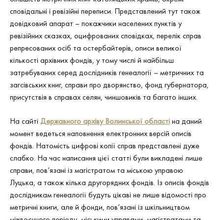
сповідальні і ревізійні переписи. Представлений тут також
довідковий апарат – покажчики населених пунктів у
ревізійних сказках, оцифрованих сповідках, перелік справ
репресованих осіб та остербайтерів, описи великої
кількості архівних фондів, у тому числі й найбільш
затребуваних серед дослідників генеалогії – метричних та
загсівських книг, справи про дворянство, фонд губернатора,
присутствія в справах селян, чиншовиків та багато інших.
На сайті
Державного архіву Волинської області
на даний
момент ведеться наповнення електронних версій описів
фондів. Натомість цифрові копії справ представлені дуже
слабко. На час написання цієї статті були викладені лише
справи, пов’язані із магістратом та міською управою
Луцька, а також кілька другорядних фондів. Із описів фондів
дослідникам генеалогії будуть цікаві не лише відомості про
метричні книги, але й фонди, пов’язані із шкільництвом
міжвоєнного періоду, міськими управами, магістратами та