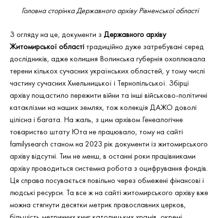
Головна сторінка Державного архіву Рівненської області
З огляду на це, документи з
Державного архіву
Житомирської області
традиційно дуже затребувані серед
дослідників, адже колишня Волинська губернія охоплювала
терени кількох сучасних українських областей, у тому числі
частину сучасних Хмельницької і Тернопільської. Збірці
архіву пощастило пережити війни та інші військово-політичні
катаклізми на наших землях, тож колекція ДАЖО доволі
цілісна і багата. На жаль, з цим архівом Генеалогічне
товариство штату Юта не працювало, тому на сайті
familysearch станом на 2023 рік документи із житомирського
архіву відсутні. Тим не менш, в останні роки працівниками
архіву проводиться системна робота з оцифрування фондів.
Ця справа посувається повільно через обмежені фінансові і
людські ресурси. Та все ж на сайті житомирського архіву вже
можна стягнути десятки метрик православних церков,
більшість метричних книг католицьких храмів, окремі